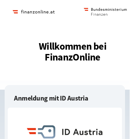
Zur
Zur
Homepage
Startseite
des
Bundesministerium
für
Finanzen
Willkommen bei
FinanzOnline
Anmeldung mit ID Austria