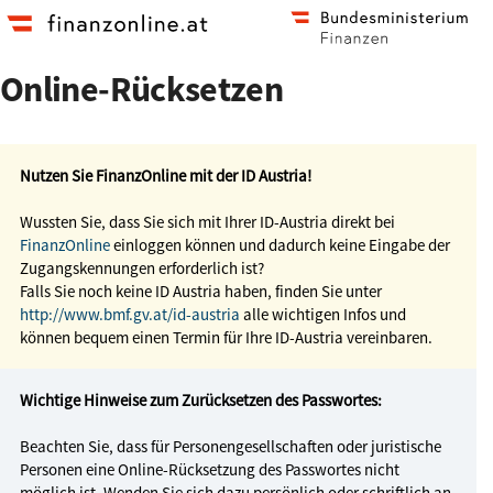
Zum
Zur
Hauptinhalt
Startseite
springen
Online-Rücksetzen
Nutzen Sie FinanzOnline mit der ID Austria!
Wussten Sie, dass Sie sich mit Ihrer ID-Austria direkt bei
FinanzOnline
einloggen können und dadurch keine Eingabe der
Zugangskennungen erforderlich ist?
Falls Sie noch keine ID Austria haben, finden Sie unter
http://www.bmf.gv.at/id-austria
alle wichtigen Infos und
können bequem einen Termin für Ihre ID-Austria vereinbaren.
Wichtige Hinweise zum Zurücksetzen des Passwortes:
Beachten Sie, dass für Personengesellschaften oder juristische
Personen eine Online-Rücksetzung des Passwortes nicht
möglich ist. Wenden Sie sich dazu persönlich oder schriftlich an