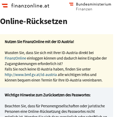
Zum
Zur
Hauptinhalt
Startseite
springen
Online-Rücksetzen
Nutzen Sie FinanzOnline mit der ID Austria!
Wussten Sie, dass Sie sich mit Ihrer ID-Austria direkt bei
FinanzOnline
einloggen können und dadurch keine Eingabe der
Zugangskennungen erforderlich ist?
Falls Sie noch keine ID Austria haben, finden Sie unter
http://www.bmf.gv.at/id-austria
alle wichtigen Infos und
können bequem einen Termin für Ihre ID-Austria vereinbaren.
Wichtige Hinweise zum Zurücksetzen des Passwortes:
Beachten Sie, dass für Personengesellschaften oder juristische
Personen eine Online-Rücksetzung des Passwortes nicht
möglich ist. Wenden Sie sich dazu persönlich oder schriftlich an